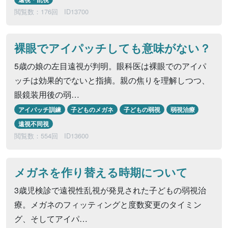
閲覧数：176回
ID13700
裸眼でアイパッチしても意味がない？
5歳の娘の左目遠視が判明。眼科医は裸眼でのアイパ
ッチは効果的でないと指摘。親の焦りを理解しつつ、
眼鏡装用後の弱…
アイパッチ訓練
子どものメガネ
子どもの弱視
弱視治療
遠視不同視
閲覧数：554回
ID13600
メガネを作り替える時期について
3歳児検診で遠視性乱視が発見された子どもの弱視治
療。メガネのフィッティングと度数変更のタイミン
グ、そしてアイパ…