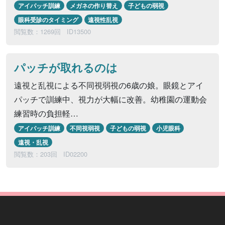
アイパッチ訓練
メガネの作り替え
子どもの弱視
眼科受診のタイミング
遠視性乱視
閲覧数：1269回
ID13500
パッチが取れるのは
遠視と乱視による不同視弱視の6歳の娘。眼鏡とアイ
パッチで訓練中、視力が大幅に改善。幼稚園の運動会
練習時の負担軽…
アイパッチ訓練
不同視弱視
子どもの弱視
小児眼科
遠視・乱視
閲覧数：203回
ID02200