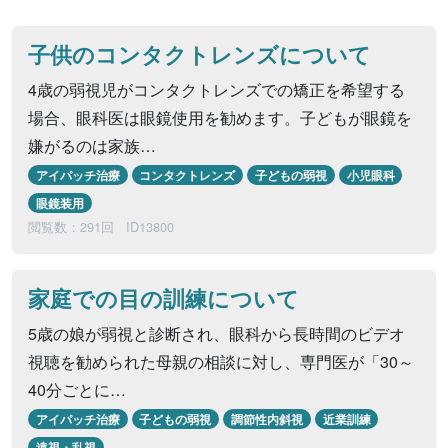
子供のコンタクトレンズについて
4歳の弱視児がコンタクトレンズでの矯正を希望する
場合、眼科医は眼鏡使用を勧めます。子どもが眼鏡を
嫌がるのは家族…
アイパッチ治療
コンタクトレンズ
子どもの弱視
小児眼科
眼鏡装用
閲覧数：291回
ID13800
家庭での目の訓練について
5歳の娘が弱視と診断され、眼科から長時間のビデオ
視聴を勧められた母親の相談に対し、専門医が「30～
40分ごとに…
アイパッチ治療
子どもの弱視
調節性内斜視
近業訓練
遠視・乱視