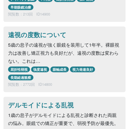
早期眼鏡治療
閲覧数：213回
ID14900
遠視の度数について
5歳の息子の遠視が強く眼鏡を装用して1年半。裸眼視
力は改善し矯正視力も良好だが、遠視の度数は変わら
ない。これは…
屈折性弱視
強度遠視
眼軸成長
視力発達良好
長期経過観察
閲覧数：2772回
ID14800
デルモイドによる乱視
1歳の息子がデルモイドによる乱視と診断された両親
の悩み。眼鏡での矯正が重要で、弱視予防が最優先。