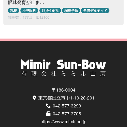
眼球発育が止ま…
乱視
小児眼科
屈折性弱視
弱視予防
角膜デルモイド
閲覧数：177回
ID12100
〒186-0004
東京都国立市中1-10-28-201
042-577-3299
042-577-3705
https://www.mimir.ne.jp