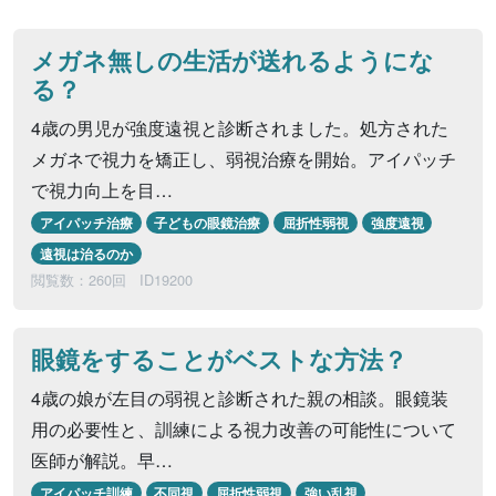
メガネ無しの生活が送れるようにな
る？
4歳の男児が強度遠視と診断されました。処方された
メガネで視力を矯正し、弱視治療を開始。アイパッチ
で視力向上を目…
アイパッチ治療
子どもの眼鏡治療
屈折性弱視
強度遠視
遠視は治るのか
閲覧数：260回
ID19200
眼鏡をすることがベストな方法？
4歳の娘が左目の弱視と診断された親の相談。眼鏡装
用の必要性と、訓練による視力改善の可能性について
医師が解説。早…
アイパッチ訓練
不同視
屈折性弱視
強い乱視