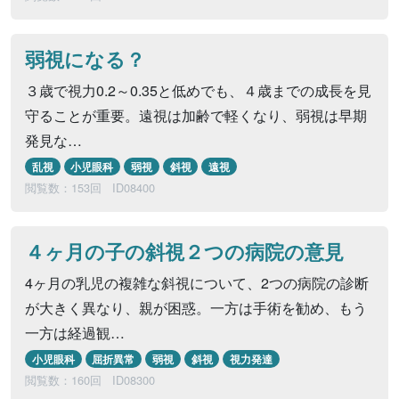
弱視になる？
３歳で視力0.2～0.35と低めでも、４歳までの成長を見
守ることが重要。遠視は加齢で軽くなり、弱視は早期
発見な…
乱視
小児眼科
弱視
斜視
遠視
閲覧数：153回
ID08400
４ヶ月の子の斜視２つの病院の意見
4ヶ月の乳児の複雑な斜視について、2つの病院の診断
が大きく異なり、親が困惑。一方は手術を勧め、もう
一方は経過観…
小児眼科
屈折異常
弱視
斜視
視力発達
閲覧数：160回
ID08300