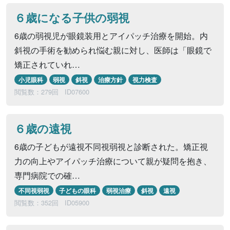
６歳になる子供の弱視
6歳の弱視児が眼鏡装用とアイパッチ治療を開始。内
斜視の手術を勧められ悩む親に対し、医師は「眼鏡で
矯正されていれ…
小児眼科
弱視
斜視
治療方針
視力検査
閲覧数：279回
ID07600
６歳の遠視
6歳の子どもが遠視不同視弱視と診断された。矯正視
力の向上やアイパッチ治療について親が疑問を抱き、
専門病院での確…
不同視弱視
子どもの眼科
弱視治療
斜視
遠視
閲覧数：352回
ID05900