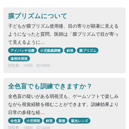
膜プリズムについて
子どもが膜プリズム使用後、目の寄りが顕著に見える
ようになったと質問。医師は「膜プリズムで目が寄っ
て見えるように…
アイパッチ治療
小児眼鏡調整
斜視
膜プリズム
遠視性弱視
閲覧数：160回
ID15800
全色盲でも訓練できますか？
全色盲の疑いがある弱視児も、ゲームソフトで楽しみ
ながら視覚経験を積むことができます。訓練効果より
日常の多様な経…
全色盲
小児弱視
斜視
眼振
遮光レンズ
閲覧数：169回
ID13200