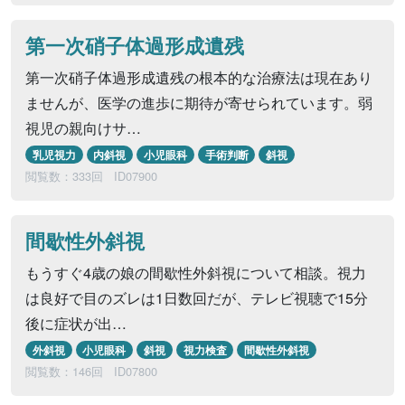
第一次硝子体過形成遺残
第一次硝子体過形成遺残の根本的な治療法は現在あり
ませんが、医学の進歩に期待が寄せられています。弱
視児の親向けサ…
乳児視力
内斜視
小児眼科
手術判断
斜視
閲覧数：333回
ID07900
間歇性外斜視
もうすぐ4歳の娘の間歇性外斜視について相談。視力
は良好で目のズレは1日数回だが、テレビ視聴で15分
後に症状が出…
外斜視
小児眼科
斜視
視力検査
間歇性外斜視
閲覧数：146回
ID07800