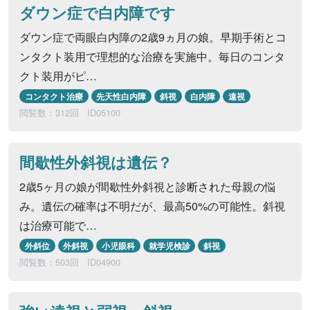
ダウン症で白内障です
ダウン症で両眼白内障の2歳9ヵ月の娘。早期手術とコ
ンタクト装用で理想的な治療を実施中。毎日のコンタ
クト装用がピ…
コンタクト治療
先天性白内障
斜視
白内障
遠視
閲覧数：312回
ID05100
間歇性外斜視は遺伝？
2歳5ヶ月の娘が間歇性外斜視と診断された母親の悩
み。遺伝の確率は不明だが、最高50%の可能性。斜視
は治療可能で…
外斜位
外斜視
小児眼科
就学児検診
斜視
閲覧数：503回
ID04900