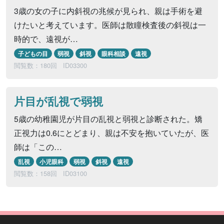
3歳の女の子に内斜視の兆候が見られ、親は手術を避
けたいと考えています。医師は散瞳検査後の斜視は一
時的で、遠視が…
子どもの目
弱視
斜視
眼科相談
遠視
閲覧数：180回
ID03300
片目が乱視で弱視
5歳の幼稚園児が片目の乱視と弱視と診断された。矯
正視力は0.6にとどまり、親は不安を抱いていたが、医
師は「この…
乱視
小児眼科
弱視
斜視
遠視
閲覧数：158回
ID03100