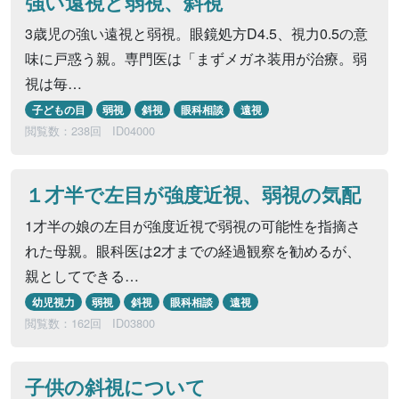
強い遠視と弱視、斜視
3歳児の強い遠視と弱視。眼鏡処方D4.5、視力0.5の意
味に戸惑う親。専門医は「まずメガネ装用が治療。弱
視は毎…
子どもの目
弱視
斜視
眼科相談
遠視
閲覧数：238回
ID04000
１才半で左目が強度近視、弱視の気配
1才半の娘の左目が強度近視で弱視の可能性を指摘さ
れた母親。眼科医は2才までの経過観察を勧めるが、
親としてできる…
幼児視力
弱視
斜視
眼科相談
遠視
閲覧数：162回
ID03800
子供の斜視について