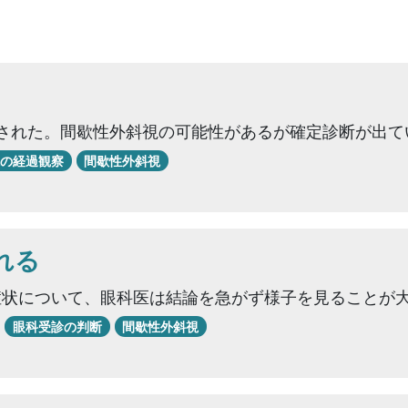
摘された。間歇性外斜視の可能性があるが確定診断が出て
の経過観察
間歇性外斜視
れる
症状について、眼科医は結論を急がず様子を見ることが
眼科受診の判断
間歇性外斜視