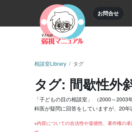
内容をスキップ
お問合せ
相談室Library
タグ
タグ:
間歇性外
「子どもの目の相談室」 （2000～2
科医が疑問に回答をしていますが、20
※内容についての合法性や道徳性、著作権の