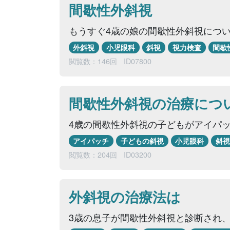
間歇性外斜視
もうすぐ4歳の娘の間歇性外斜視につい
外斜視
小児眼科
斜視
視力検査
間歇
閲覧数：146回
ID07800
間歇性外斜視の治療につ
4歳の間歇性外斜視の子どもがアイパ
アイパッチ
子どもの斜視
小児眼科
斜視
閲覧数：204回
ID03200
外斜視の治療法は
3歳の息子が間歇性外斜視と診断され