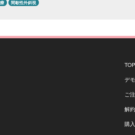
療
間歇性外斜視
TO
デ
ご
解
購