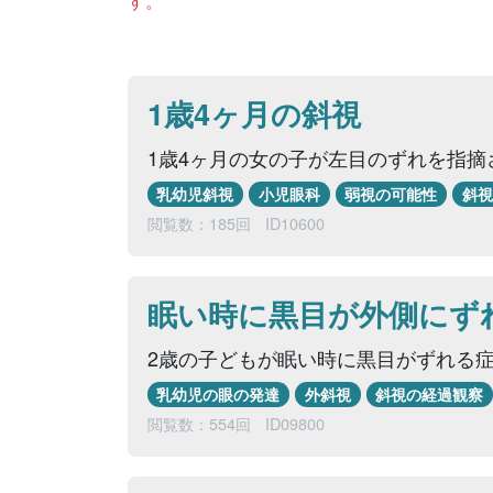
す。
1歳4ヶ月の斜視
1歳4ヶ月の女の子が左目のずれを指
乳幼児斜視
小児眼科
弱視の可能性
斜視
閲覧数：185回
ID10600
眠い時に黒目が外側にず
2歳の子どもが眠い時に黒目がずれる
乳幼児の眼の発達
外斜視
斜視の経過観察
閲覧数：554回
ID09800