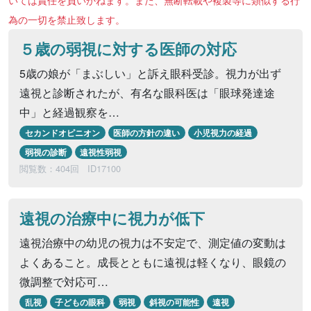
いては責任を負いかねます。また、無断転載や複製等に類似する行
為の一切を禁止致します。
５歳の弱視に対する医師の対応
5歳の娘が「まぶしい」と訴え眼科受診。視力が出ず
遠視と診断されたが、有名な眼科医は「眼球発達途
中」と経過観察を…
セカンドオピニオン
医師の方針の違い
小児視力の経過
弱視の診断
遠視性弱視
閲覧数：404回
ID17100
遠視の治療中に視力が低下
遠視治療中の幼児の視力は不安定で、測定値の変動は
よくあること。成長とともに遠視は軽くなり、眼鏡の
微調整で対応可…
乱視
子どもの眼科
弱視
斜視の可能性
遠視