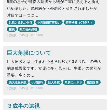
5歳の息子が肺炎入院後から物が二重に見えると訴え
始めました。眼科医から外斜位と診断されましたが、
片目では一つに…
乱視と遠視の併存
小児眼筋麻痺疑い
精密検査（CT/MRI）
複視
間欠性外斜視
閲覧数：345回
ID14400
巨大角膜について
巨大角膜とは、生まれつき角膜径が13ミリ以上の先天
的形成異常です。女児に多く見られ、牛眼との鑑別が
重要。多くの…
先天性眼疾患
小児眼科
巨大角膜
角膜の大きさ
鑑別診断
閲覧数：345回
ID13400
３歳半の遠視