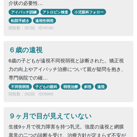
介状の必要性…
アイパッチ訓練
アトロピン検査
小児眼科フォロー
転院手続き
遠視性弱視
閲覧数：357回
ID16100
６歳の遠視
6歳の子どもが遠視不同視弱視と診断された。矯正視
力の向上やアイパッチ治療について親が疑問を抱き、
専門病院での確…
不同視弱視
子どもの眼科
弱視治療
斜視
遠視
閲覧数：352回
ID05900
９ヶ月で目が見えていない
生後9ヶ月で視力障害を持つ乳児。強度の遠視と網膜
異常の二つの診断を受け、治療方針が定まらず不安が