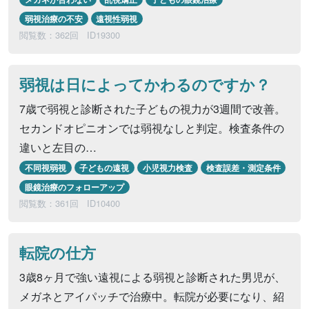
弱視治療の不安
遠視性弱視
閲覧数：362回
ID19300
弱視は日によってかわるのですか？
7歳で弱視と診断された子どもの視力が3週間で改善。
セカンドオピニオンでは弱視なしと判定。検査条件の
違いと左目の…
不同視弱視
子どもの遠視
小児視力検査
検査誤差・測定条件
眼鏡治療のフォローアップ
閲覧数：361回
ID10400
転院の仕方
3歳8ヶ月で強い遠視による弱視と診断された男児が、
メガネとアイパッチで治療中。転院が必要になり、紹