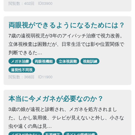
閲覧数：402回
ID03900
両眼視ができるようになるためには？
7歳の遠視弱視児が3年のアイパッチ治療で視力改善。
立体視検査は困難だが、日常生活では影や位置関係で
判断できるた…
メガネ治療
両眼視機能
立体視困難
視能訓練
遠視性不同視
閲覧数：368回
ID11900
本当に今メガネが必要なのか？
3歳の娘が遠視と診断され、メガネを処方されまし
た。しかし装用後、テレビが見えないと外し、小さな
虫や遠くの鳥は見…
メガネが合わない
乱視矯正
子どもの眼鏡治療