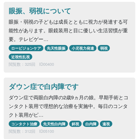
眼振、弱視について
眼振・弱視の子どもは成長とともに視力が発達する可
能性があります。眼鏡装用と目に優しい生活習慣が重
要。テレビゲー…
ロービジョンケア
先天性眼振
小児視力発達
弱視
近視性乱視
閲覧数：325回
ID00400
ダウン症で白内障です
ダウン症で両眼白内障の2歳9ヵ月の娘。早期手術とコ
ンタクト装用で理想的な治療を実施中。毎日のコンタ
クト装用がピ…
コンタクト治療
先天性白内障
斜視
白内障
遠視
閲覧数：312回
ID05100