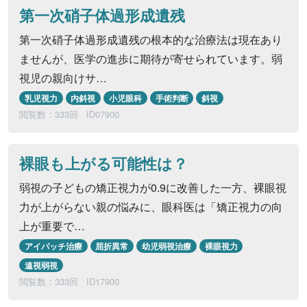
第一次硝子体過形成遺残
第一次硝子体過形成遺残の根本的な治療法は現在あり
ませんが、医学の進歩に期待が寄せられています。弱
視児の親向けサ…
乳児視力
内斜視
小児眼科
手術判断
斜視
閲覧数：333回
ID07900
裸眼も上がる可能性は？
弱視の子どもの矯正視力が0.9に改善した一方、裸眼視
力が上がらない親の悩みに、眼科医は「矯正視力の向
上が重要で…
アイパッチ治療
屈折異常
幼児弱視治療
裸眼視力
遠視弱視
閲覧数：333回
ID17900