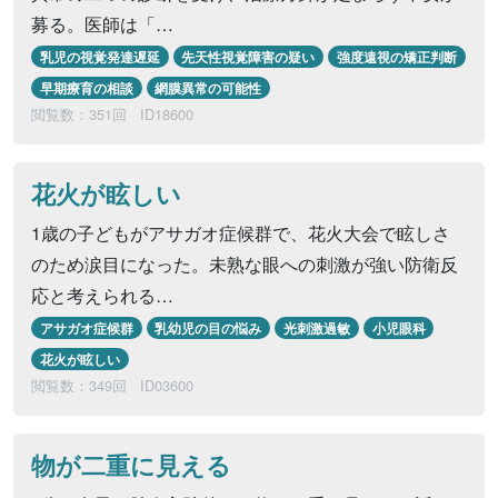
募る。医師は「…
乳児の視覚発達遅延
先天性視覚障害の疑い
強度遠視の矯正判断
早期療育の相談
網膜異常の可能性
閲覧数：351回
ID18600
花火が眩しい
1歳の子どもがアサガオ症候群で、花火大会で眩しさ
のため涙目になった。未熟な眼への刺激が強い防衛反
応と考えられる…
アサガオ症候群
乳幼児の目の悩み
光刺激過敏
小児眼科
花火が眩しい
閲覧数：349回
ID03600
物が二重に見える