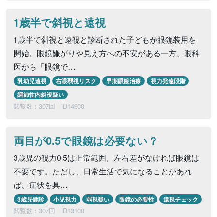
1歳半で斜視と遠視
1歳半で斜視と遠視と診断された子どもが眼鏡装用を
開始。眼鏡嫌がりや見え方への不安がある一方、眼科
医から「眼鏡で…
乳幼児遠視
右眼弱視リスク
早期眼鏡治療
視力発達段階
調節性内斜視疑い
閲覧数：307回
ID14600
両目が0.5で眼鏡は必要ない？
3歳児の視力0.5は正常範囲。左右差がなければ眼鏡は
不要です。ただし、日常生活で気になることがあれ
ば、症状を具…
3歳児健診
小児視力
弱視疑い
眼鏡の必要性
遠視チェック
閲覧数：307回
ID13100