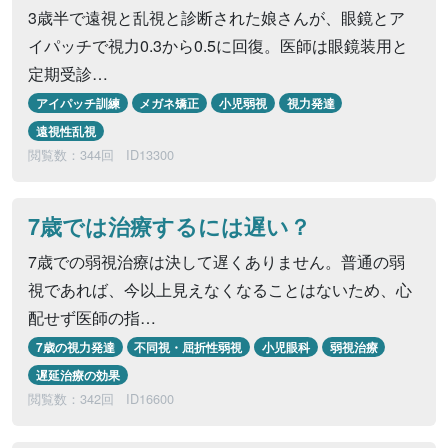
3歳半で遠視と乱視と診断された娘さんが、眼鏡とア
イパッチで視力0.3から0.5に回復。医師は眼鏡装用と
定期受診…
アイパッチ訓練
メガネ矯正
小児弱視
視力発達
遠視性乱視
閲覧数：344回
ID13300
7歳では治療するには遅い？
7歳での弱視治療は決して遅くありません。普通の弱
視であれば、今以上見えなくなることはないため、心
配せず医師の指…
7歳の視力発達
不同視・屈折性弱視
小児眼科
弱視治療
遅延治療の効果
閲覧数：342回
ID16600