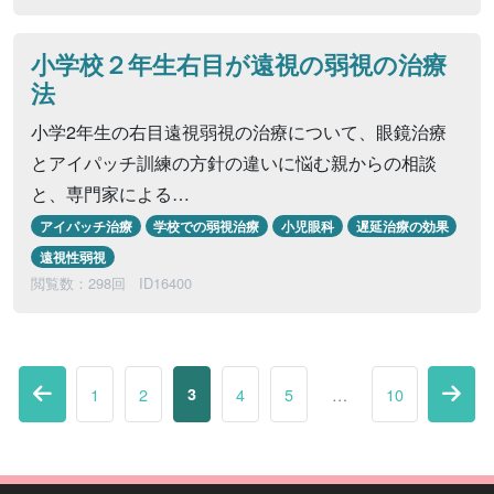
小学校２年生右目が遠視の弱視の治療
法
小学2年生の右目遠視弱視の治療について、眼鏡治療
とアイパッチ訓練の方針の違いに悩む親からの相談
と、専門家による…
アイパッチ治療
学校での弱視治療
小児眼科
遅延治療の効果
遠視性弱視
閲覧数：298回
ID16400
1
2
3
4
5
…
10