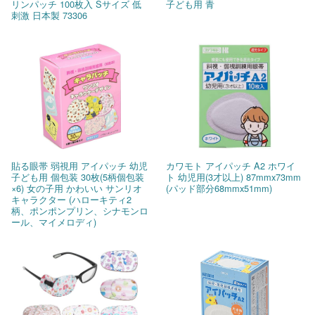
リンパッチ 100枚入 Sサイズ 低
子ども用 青
刺激 日本製 73306
貼る眼帯 弱視用 アイパッチ 幼児
カワモト アイパッチ A2 ホワイ
子ども用 個包装 30枚(5柄個包装
ト 幼児用(3才以上) 87mmx73mm
×6) 女の子用 かわいい サンリオ
(パッド部分68mmx51mm)
キャラクター (ハローキティ2
柄、ポンポンプリン、シナモンロ
ール、マイメロディ)