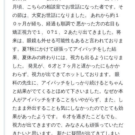
月頃、こちらの相談室でお世話になった者です。そ
の節は、大変お世話になりました。 あれから約１
０ヶ月が経ち、経過も順調で 悪かった方の右目も
矯正視力で１、０?１、２あたり出てきました。将
来は、眼鏡も外せる可能性もあると言われておりま
す。夏?秋にかけて頑張ってアイパッチをした結
果、夏休みの終わりには、視力も出るようになりま
した。 発見が、６才と７ヶ月と遅かったにもかか
わらず、視力が出てきてホットしております。 眼
科の先生に、アイパッチをしっかり続けるとちゃん
と結果がでてくるとほめて下さいました。なぜか本
人がアイパッチをすることをいやがらず、また、し
たまま外出することも気にしなかったのでとても効
果があったようです。 ６才を過ぎたこどもでも、
視力が出てきますので、みなさんも頑張っていただ
きたいと思います。 新たに疑問が出てきてしまい