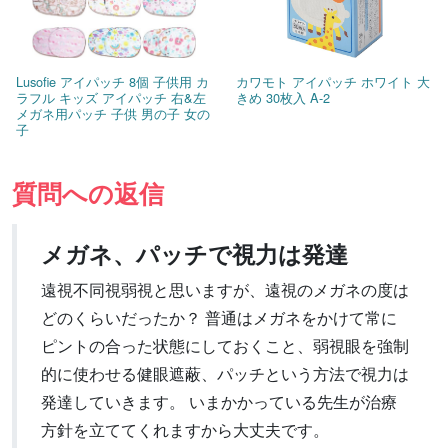
Lusofie アイパッチ 8個 子供用 カ
カワモト アイパッチ ホワイト 大
ラフル キッズ アイパッチ 右&左
きめ 30枚入 A-2
メガネ用パッチ 子供 男の子 女の
子
質問への返信
メガネ、パッチで視力は発達
遠視不同視弱視と思いますが、遠視のメガネの度は
どのくらいだったか？ 普通はメガネをかけて常に
ピントの合った状態にしておくこと、弱視眼を強制
的に使わせる健眼遮蔽、パッチという方法で視力は
発達していきます。 いまかかっている先生が治療
方針を立ててくれますから大丈夫です。