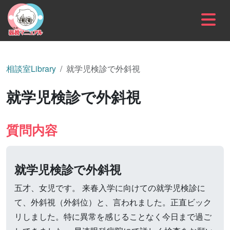
内容をスキップ
相談室Library
就学児検診で外斜視
就学児検診で外斜視
質問内容
就学児検診で外斜視
五才、女児です。 来春入学に向けての就学児検診に
て、外斜視（外斜位）と、言われました。正直ビック
リしました。特に異常を感じることなく今日まで過ご