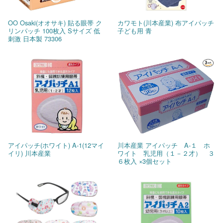
OO Osaki(オオサキ) 貼る眼帯 ク
カワモト(川本産業) 布アイパッチ
リンパッチ 100枚入 Sサイズ 低
子ども用 青
刺激 日本製 73306
アイパッチ(ホワイト) A-1(12マイ
川本産業 アイパッチ A-１ ホ
イリ) 川本産業
ワイト 乳児用（１－２才） ３
６枚入 ×3個セット