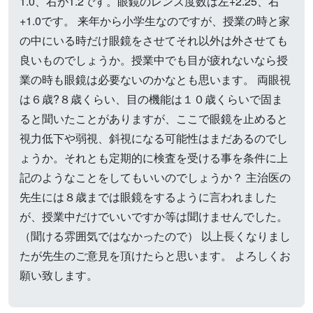
1.0、右が1.2です。眼鏡のレンズ度数は左+2.25、右
+1.0です。 来年から小学生なのですが、授業の時と家
の中にいる時だけ眼鏡をさせてそれ以外は外させても
良いものでしょうか。授業中でも目が疲れないなら授
業の時も眼鏡は必要ないのかなとも思います。 両眼視
は６歳?８歳くらい、目の機能は１０歳くらいで固ま
ると聞いたことがありますが、ここで眼鏡を止めると
視力低下や弱視、斜視になる可能性はまだあるのでし
ょうか。それとも定期的に検査を受ける事を条件に上
記のようなことをしてもいいのでしょうか？ 主治医の
先生には８歳までは眼鏡をするように言われました
が、授業中だけでいいですか等は聞けませんでした。
（聞ける雰囲気ではなかったので） 以上長くなりまし
たが先生のご意見を頂けたらと思います。 よろしくお
願い致します。