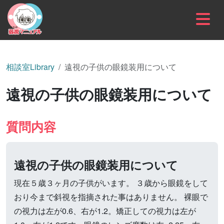
内容をスキップ
相談室Library
遠視の子供の眼鏡装用について
遠視の子供の眼鏡装用について
質問内容
遠視の子供の眼鏡装用について
現在５歳３ヶ月の子供がいます。 ３歳から眼鏡をして
おり今まで斜視を指摘された事はありません。 裸眼で
の視力は左が0.6、右が1.2。矯正しての視力は左が