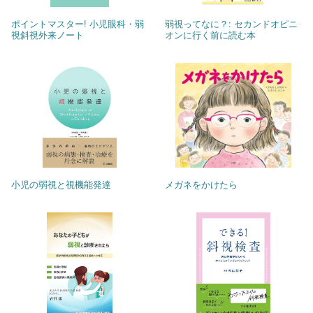
ポイントマスター! 小児眼科・弱
弱視ってなに？: セカンドオピニ
視斜視外来ノート
オンに行く前に読む本
小児の弱視と視機能発達
メガネをかけたら