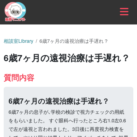
内容をスキップ
相談室Library
6歳7ヶ月の遠視治療は手遅れ？
6歳7ヶ月の遠視治療は手遅れ？
質問内容
6歳7ヶ月の遠視治療は手遅れ？
6歳7ヶ月の息子が､学校の検診で視力チェックの用紙
をもらいました。 すぐ眼科へ行ったところ右1.0左0.6
で左が遠視と言われました。3日後に再度視力検査を