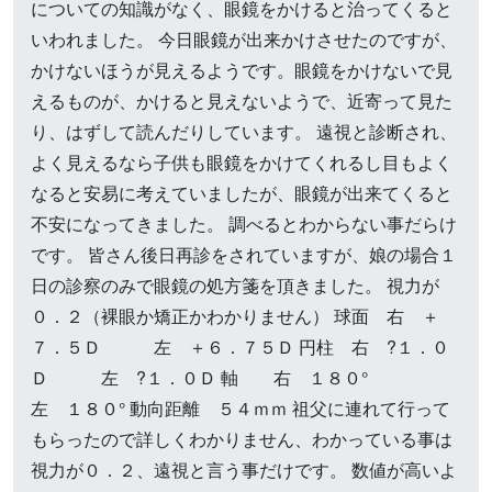
についての知識がなく、眼鏡をかけると治ってくると
いわれました。 今日眼鏡が出来かけさせたのですが、
かけないほうが見えるようです。眼鏡をかけないで見
えるものが、かけると見えないようで、近寄って見た
り、はずして読んだりしています。 遠視と診断され、
よく見えるなら子供も眼鏡をかけてくれるし目もよく
なると安易に考えていましたが、眼鏡が出来てくると
不安になってきました。 調べるとわからない事だらけ
です。 皆さん後日再診をされていますが、娘の場合１
日の診察のみで眼鏡の処方箋を頂きました。 視力が
０．２（裸眼か矯正かわかりません） 球面 右 ＋
７．５Ｄ 左 ＋６．７５Ｄ 円柱 右 ?１．０
Ｄ 左 ?１．０Ｄ 軸 右 １８０°
左 １８０° 動向距離 ５４ｍｍ 祖父に連れて行って
もらったので詳しくわかりません、わかっている事は
視力が０．２、遠視と言う事だけです。 数値が高いよ