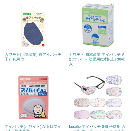
カワモト(川本産業) 布アイパッチ
カワモト 川本産業 アイパッチ A-
子ども用 青
2 ホワイト 幼児用(3才以上) 30枚
入
アイパッチ(ホワイト) A-1(12マイ
Lusofie アイパッチ 8個 子供用 カ
イリ) 川本産業
ラフル キッズ アイパッチ 右&左