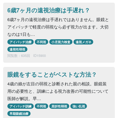
6歳7ヶ月の遠視治療は手遅れ？
6歳7ヶ月の遠視治療は手遅れではありません。眼鏡と
アイパッチで軽度の弱視なら必ず視力が出ます。大切
なのは1日も…
アイパッチ治療
不同視
小児視力検査
遠視メガネ
遠視性弱視
閲覧数：635回
ID15900
眼鏡をすることがベストな方法？
4歳の娘が左目の弱視と診断された親の相談。眼鏡装
用の必要性と、訓練による視力改善の可能性について
医師が解説。早…
アイパッチ訓練
不同視
屈折性弱視
強い乱視
早期眼鏡治療