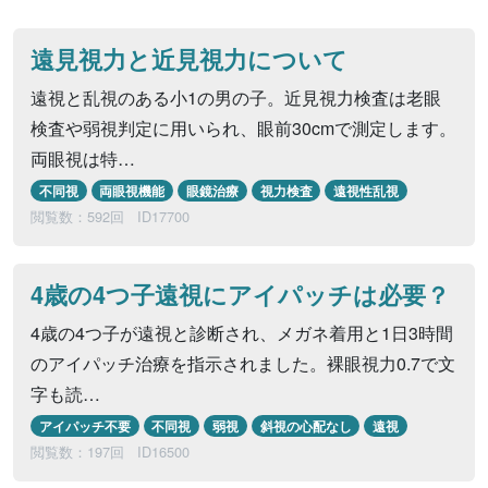
遠見視力と近見視力について
遠視と乱視のある小1の男の子。近見視力検査は老眼
検査や弱視判定に用いられ、眼前30cmで測定します。
両眼視は特…
不同視
両眼視機能
眼鏡治療
視力検査
遠視性乱視
閲覧数：592回
ID17700
4歳の4つ子遠視にアイパッチは必要？
4歳の4つ子が遠視と診断され、メガネ着用と1日3時間
のアイパッチ治療を指示されました。裸眼視力0.7で文
字も読…
アイパッチ不要
不同視
弱視
斜視の心配なし
遠視
閲覧数：197回
ID16500