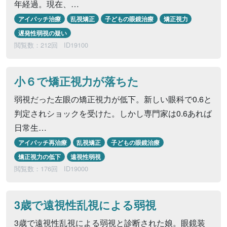
年経過。現在、…
アイパッチ治療
乱視矯正
子どもの眼鏡治療
矯正視力
遅発性弱視の疑い
閲覧数：212回
ID19100
小６で矯正視力が落ちた
弱視だった左眼の矯正視力が低下。新しい眼科で0.6と
判定されショックを受けた。しかし専門家は0.6あれば
日常生…
アイパッチ再治療
乱視矯正
子どもの眼鏡治療
矯正視力の低下
遠視性弱視
閲覧数：176回
ID19000
3歳で遠視性乱視による弱視
3歳で遠視性乱視による弱視と診断された娘。眼鏡装