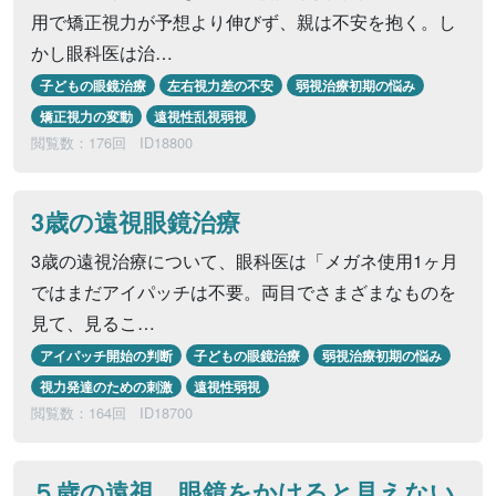
用で矯正視力が予想より伸びず、親は不安を抱く。し
かし眼科医は治…
子どもの眼鏡治療
左右視力差の不安
弱視治療初期の悩み
矯正視力の変動
遠視性乱視弱視
閲覧数：176回
ID18800
3歳の遠視眼鏡治療
3歳の遠視治療について、眼科医は「メガネ使用1ヶ月
ではまだアイパッチは不要。両目でさまざまなものを
見て、見るこ…
アイパッチ開始の判断
子どもの眼鏡治療
弱視治療初期の悩み
視力発達のための刺激
遠視性弱視
閲覧数：164回
ID18700
５歳の遠視、眼鏡をかけると見えない