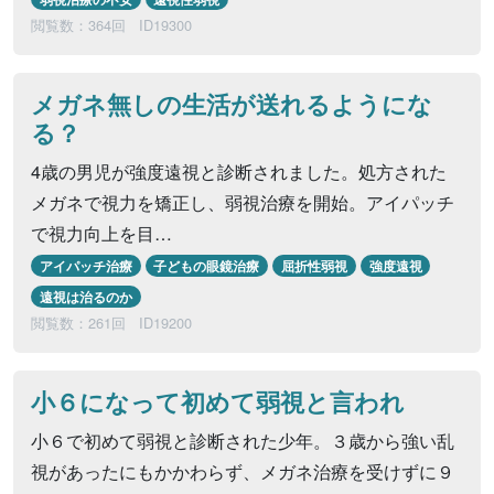
閲覧数：364回
ID19300
メガネ無しの生活が送れるようにな
る？
4歳の男児が強度遠視と診断されました。処方された
メガネで視力を矯正し、弱視治療を開始。アイパッチ
で視力向上を目…
アイパッチ治療
子どもの眼鏡治療
屈折性弱視
強度遠視
遠視は治るのか
閲覧数：261回
ID19200
小６になって初めて弱視と言われ
小６で初めて弱視と診断された少年。３歳から強い乱
視があったにもかかわらず、メガネ治療を受けずに９