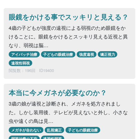
眼鏡をかける事でスッキリと見える？
4歳の子どもが強度の遠視による弱視のため眼鏡をか
けることに。眼鏡をかけるとスッキリ見える近視と異
なり、弱視は脳…
アイパッチ治療
子どもの眼鏡治療
強度遠視
矯正視力
遠視性弱視
閲覧数：196回
ID19400
本当に今メガネが必要なのか？
3歳の娘が遠視と診断され、メガネを処方されまし
た。しかし装用後、テレビが見えないと外し、小さな
虫や遠くの鳥は見…
メガネが合わない
乱視矯正
子どもの眼鏡治療
弱視治療の不安
遠視性弱視