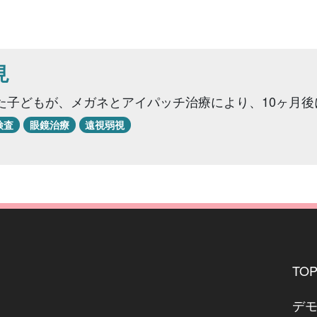
見
子どもが、メガネとアイパッチ治療により、10ヶ月後に矯
検査
眼鏡治療
遠視弱視
TO
デ