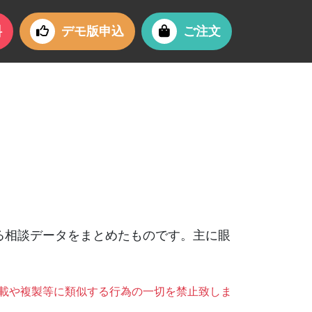
料
デモ版申込
ご注文
する相談データをまとめたものです。主に眼
載や複製等に類似する行為の一切を禁止致しま