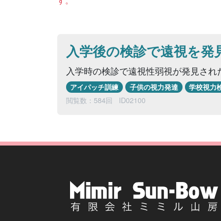
す。
入学後の検診で遠視を発
入学時の検診で遠視性弱視が発見された
アイパッチ訓練
子供の視力発達
学校視力
閲覧数：584回
ID02100