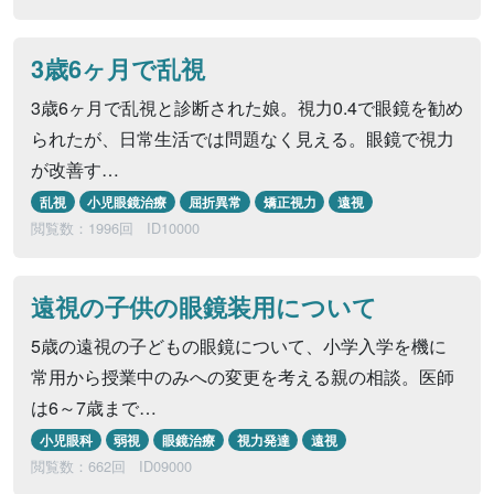
3歳6ヶ月で乱視
3歳6ヶ月で乱視と診断された娘。視力0.4で眼鏡を勧め
られたが、日常生活では問題なく見える。眼鏡で視力
が改善す…
乱視
小児眼鏡治療
屈折異常
矯正視力
遠視
閲覧数：1996回
ID10000
遠視の子供の眼鏡装用について
5歳の遠視の子どもの眼鏡について、小学入学を機に
常用から授業中のみへの変更を考える親の相談。医師
は6～7歳まで…
小児眼科
弱視
眼鏡治療
視力発達
遠視
閲覧数：662回
ID09000