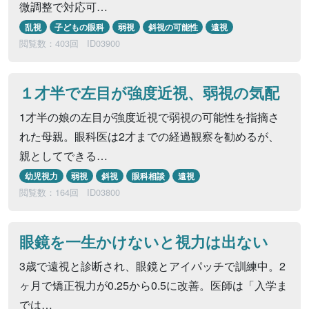
微調整で対応可…
乱視
子どもの眼科
弱視
斜視の可能性
遠視
閲覧数：403回
ID03900
１才半で左目が強度近視、弱視の気配
1才半の娘の左目が強度近視で弱視の可能性を指摘さ
れた母親。眼科医は2才までの経過観察を勧めるが、
親としてできる…
幼児視力
弱視
斜視
眼科相談
遠視
閲覧数：164回
ID03800
眼鏡を一生かけないと視力は出ない
3歳で遠視と診断され、眼鏡とアイパッチで訓練中。2
ヶ月で矯正視力が0.25から0.5に改善。医師は「入学ま
では…