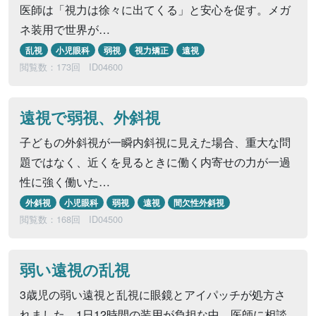
医師は「視力は徐々に出てくる」と安心を促す。メガ
ネ装用で世界が…
乱視
小児眼科
弱視
視力矯正
遠視
閲覧数：173回
ID04600
遠視で弱視、外斜視
子どもの外斜視が一瞬内斜視に見えた場合、重大な問
題ではなく、近くを見るときに働く内寄せの力が一過
性に強く働いた…
外斜視
小児眼科
弱視
遠視
間欠性外斜視
閲覧数：168回
ID04500
弱い遠視の乱視
3歳児の弱い遠視と乱視に眼鏡とアイパッチが処方さ
れました。1日12時間の装用が負担な中、医師に相談