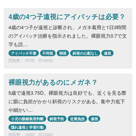
4歳の4つ子遠視にアイパッチは必要？
4歳の4つ子が遠視と診断され、メガネ着用と1日3時間
のアイパッチ治療を指示されました。裸眼視力0.7で文
字も読…
アイパッチ不要
不同視
弱視
斜視の心配なし
遠視
閲覧数：197回
ID16500
裸眼視力があるのにメガネ？
5歳で遠視3.75D。裸眼視力は良好でも、近くを見る際
に眼に負担がかかり斜視のリスクがある。集中力低下
や細かい…
小児の眼鏡装用判断
斜視予防
近業負担
遠視
隠れ遠視と学習行動
閲覧数：199回
ID15000