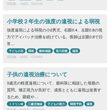
閲覧数：160回
ID03100
小学校２年生の強度の遠視による弱視
強度遠視による弱視の小2男児。右眼0.4、左眼0.8の視
力でアイパッチ治療を続けている。医師は左眼0.8で日
常…
子どもの目
弱視
眼科相談
視力回復
遠視
閲覧数：240回
ID02900
子供の遠視治療について
3歳児の軽度遠視について、眼科医に相談した母親の
質問。矯正視力が良好で、成長とともに遠視は改善す
るため、眼鏡や…
ミドリンM
三歳児検診
子どもの視力
弱視予防
遠視
閲覧数：3466回
ID02300