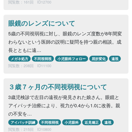
閲覧数：161回
ID12700
眼鏡のレンズについて
5歳の不同視弱視に対し、眼鏡のレンズ度数が8年間変
わらないという医師の説明に疑問を持つ親の相談。成
長とともに遠…
メガネ処方
不同視弱視
小児眼科フォロー
屈折変化
遠視
閲覧数：208回
ID11100
３歳７ヶ月の不同視弱視について
3歳児検診で左目の遠視が発見された娘さん。眼鏡と
アイパッチ治療により、視力が0.4から1.0に改善。親
の不安を…
アイパッチ訓練
不同視弱視
小児眼科
近見矯正
遠視
閲覧数：215回
ID10800