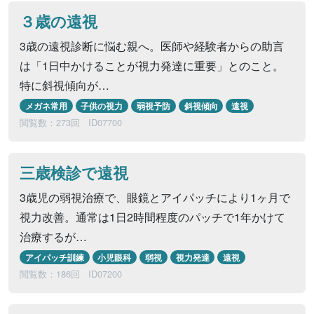
３歳の遠視
3歳の遠視診断に悩む親へ。医師や経験者からの助言
は「1日中かけることが視力発達に重要」とのこと。
特に斜視傾向が…
メガネ常用
子供の視力
弱視予防
斜視傾向
遠視
閲覧数：273回
ID07700
三歳検診で遠視
3歳児の弱視治療で、眼鏡とアイパッチにより1ヶ月で
視力改善。通常は1日2時間程度のパッチで1年かけて
治療するが…
アイパッチ訓練
小児眼科
弱視
視力発達
遠視
閲覧数：186回
ID07200