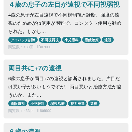
４歳の息子の左目が遠視で不同視弱視
4歳の息子が左目遠視で不同視弱視と診断。強度の遠
視のためめがね使用が困難で、コンタクト使用を勧め
られた。しかし…
アイパッチ訓練
不同視弱視
小児眼科
眼鏡治療
遠視
閲覧数：183回
ID07000
両目共に+7の遠視
6歳の息子が両目+7の遠視と診断されました。片目だ
け悪い子が多いようですが、両目悪いと治療方法が違
うのか、また…
両眼遠視
小児眼科
弱視治療
視力発達
遠視
閲覧数：433回
ID06900
６歳の遠視