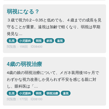
弱視になる？
３歳で視力0.2～0.35と低めでも、４歳までの成長を見
守ることが重要。遠視は加齢で軽くなり、弱視は早期
発見な…
乱視
小児眼科
弱視
斜視
遠視
閲覧数：156回
ID08400
4歳の弱視治療
4歳の娘の弱視治療について、メガネ装用後10ヶ月で
わずかな視力改善しか見られず不安を感じる親に対
し、眼科医は「…
乱視
小児眼科
弱視
弱視治療
遠視
閲覧数：177回
ID08100