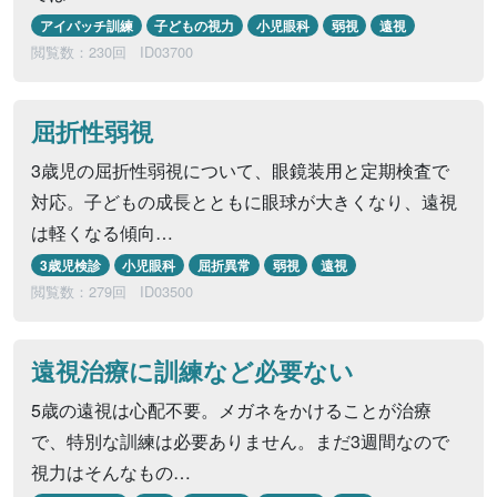
アイパッチ訓練
子どもの視力
小児眼科
弱視
遠視
閲覧数：230回
ID03700
屈折性弱視
3歳児の屈折性弱視について、眼鏡装用と定期検査で
対応。子どもの成長とともに眼球が大きくなり、遠視
は軽くなる傾向…
3歳児検診
小児眼科
屈折異常
弱視
遠視
閲覧数：279回
ID03500
遠視治療に訓練など必要ない
5歳の遠視は心配不要。メガネをかけることが治療
で、特別な訓練は必要ありません。まだ3週間なので
視力はそんなもの…