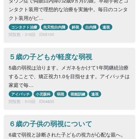
ダウン症で両眼白内障の2歳9ヵ月の娘。早期手術とコ
ンタクト装用で理想的な治療を実施中。毎日のコンタ
クト装用がピ…
コンタクト治療
先天性白内障
斜視
白内障
遠視
閲覧数：316回
ID05100
５歳の子どもが軽度な弱視
5歳の弱視は治ります。メガネをかけて1年間継続治療
することで、矯正視力1.0を目指せます。アイパッチは
家庭で毎…
アイパッチ
小児眼科
弱視
視能訓練
遠視
閲覧数：510回
ID04800
６歳の子供の弱視について
6歳で弱視と診断された子どもの視力が心配な親へ。