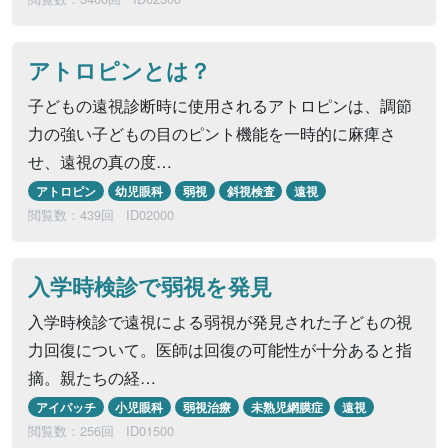
アトロピンとは？
子どもの遠視診断時に使用されるアトロピンは、調節
力の強い子どもの目のピント機能を一時的に麻痺さ
せ、遠視の真の度…
アトロピン
幼児眼科
弱視
斜視検査
遠視
閲覧数：439回
ID02000
入学時検診で弱視を発見
入学時検診で遠視による弱視が発見された子どもの視
力回復について。医師は回復の可能性が十分あると指
摘。親たちの経…
アイパッチ
小児眼科
弱視治療
未熟児網膜症
遠視
閲覧数：256回
ID01500