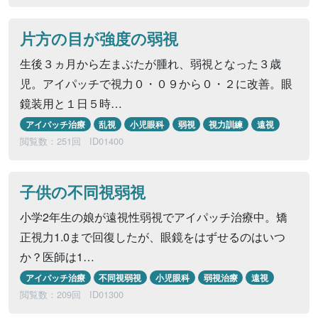
片方の目が強度の弱視
生後３ヵ月から左まぶたが腫れ、弱視となった３歳
児。アイパッチで視力０・０９から０・２に改善。眼
鏡装用と１日５時…
アイパッチ治療
乱視
小児眼科
弱視
視力訓練
遠視
閲覧数：251回
ID01400
子供の不同視弱視
小学2年生の娘が遠視性弱視でアイパッチ治療中。矯
正視力1.0まで回復したが、眼鏡をはずせるのはいつ
か？医師は1…
アイパッチ治療
不同視弱視
小児眼科
弱視治療
遠視
閲覧数：209回
ID01300