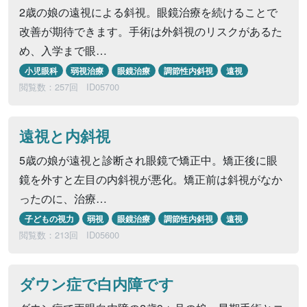
2歳の娘の遠視による斜視。眼鏡治療を続けることで
改善が期待できます。手術は外斜視のリスクがあるた
め、入学まで眼…
小児眼科
弱視治療
眼鏡治療
調節性内斜視
遠視
閲覧数：257回
ID05700
遠視と内斜視
5歳の娘が遠視と診断され眼鏡で矯正中。矯正後に眼
鏡を外すと左目の内斜視が悪化。矯正前は斜視がなか
ったのに、治療…
子どもの視力
弱視
眼鏡治療
調節性内斜視
遠視
閲覧数：213回
ID05600
ダウン症で白内障です