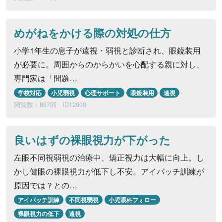
めがねをかける際の対処の仕方
小学1年生の息子が遠視・弱視と診断され、眼鏡装用
が必要に。周囲からのからかいを心配する親に対し、
専門家は「問題…
学校対応
小児弱視
心理サポート
眼鏡装用
遠視
閲覧数：897回
ID12900
良いはずの裸眼視力が下がった
左眼不同視弱視の治療中、矯正視力は大幅に向上。し
かし健眼の裸眼視力が低下し不安。アイパッチ訓練が
原因では？との…
アイパッチ訓練
不同視弱視
小児眼科フォロー
裸眼視力の低下
遠視