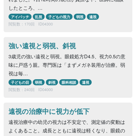
したところ、…
アイパッチ
乱視
子どもの視力
弱視
遠視
閲覧数：170回
ID04300
強い遠視と弱視、斜視
3歳児の強い遠視と弱視。眼鏡処方D4.5、視力0.5の意
味に戸惑う親。専門医は「まずメガネ装用が治療。弱
視は毎…
子どもの目
弱視
斜視
眼科相談
遠視
閲覧数：240回
ID04000
遠視の治療中に視力が低下
遠視治療中の幼児の視力は不安定で、測定値の変動は
よくあること。成長とともに遠視は軽くなり、眼鏡の