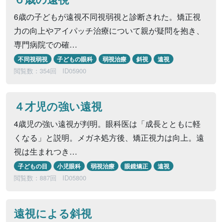
6歳の子どもが遠視不同視弱視と診断された。矯正視
力の向上やアイパッチ治療について親が疑問を抱き、
専門病院での確…
不同視弱視
子どもの眼科
弱視治療
斜視
遠視
閲覧数：354回
ID05900
４才児の強い遠視
4歳児の強い遠視が判明。眼科医は「成長とともに軽
くなる」と説明。メガネ処方後、矯正視力は向上。遠
視は生まれつき…
子どもの目
小児眼科
弱視治療
眼鏡矯正
遠視
閲覧数：887回
ID05800
遠視による斜視