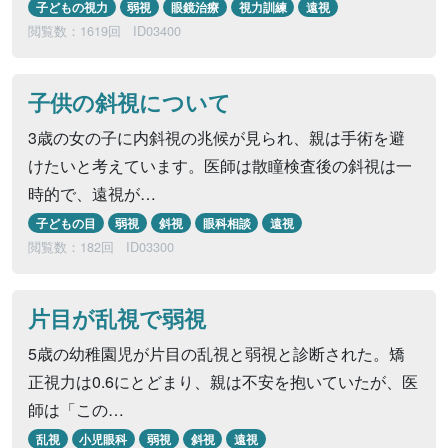
子どもの視力
弱視
眼鏡治療
視力訓練
遠視
閲覧数：1619回
ID03400
子供の斜視について
3歳の女の子に内斜視の兆候が見られ、親は手術を避
けたいと考えています。医師は散瞳検査後の斜視は一
時的で、遠視が…
子どもの目
弱視
斜視
眼科相談
遠視
閲覧数：182回
ID03300
片目が乱視で弱視
5歳の幼稚園児が片目の乱視と弱視と診断された。矯
正視力は0.6にとどまり、親は不安を抱いていたが、医
師は「この…
乱視
小児眼科
弱視
斜視
遠視